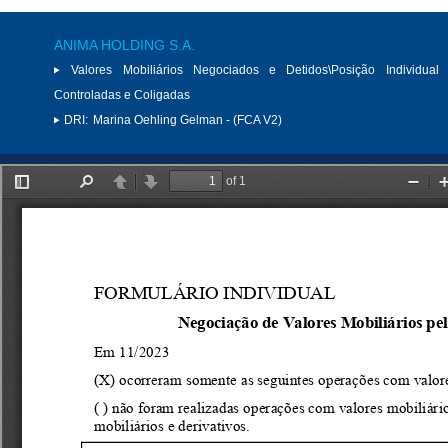
ANIMA HOLDING S.A.
Valores Mobiliários Negociados e Detidos\Posição Individual 
Controladas e Coligadas
DRI:
Marina Oehling Gelman - (FCA V2)