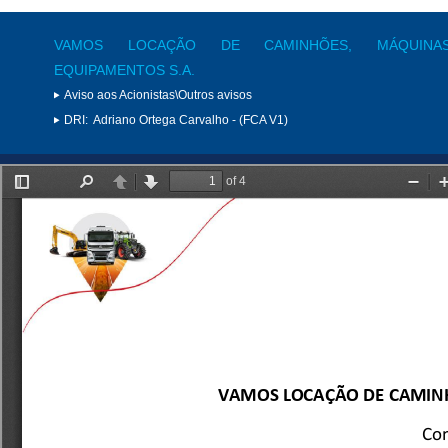
VAMOS LOCAÇÃO DE CAMINHÕES, MÁQUIN
EQUIPAMENTOS S.A.
Aviso aos Acionistas\Outros avisos
DRI:
Adriano Ortega Carvalho - (FCA V1)