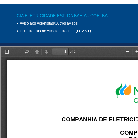
CIA ELETRICIDADE EST. DA BAHIA - COELBA
Aviso aos Acionistas\Outros avisos
DRI:
Renato de Almeida Rocha - (FCA V1)