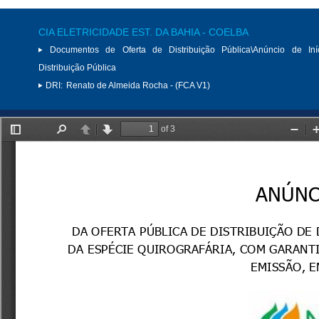
CIA ELETRICIDADE EST. DA BAHIA - COELBA
Documentos de Oferta de Distribuição Pública\Anúncio de Iní
Distribuição Pública
DRI:
Renato de Almeida Rocha - (FCA V1)