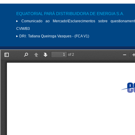
EQUATORIAL PARÁ DISTRIBUIDORA DE ENERGIA S.A.
Comunicado ao Mercado\Esclarecimentos sobre questionamen
CVM/B3
DRI:
Tatiana Queiroga Vasques - (FCA V1)