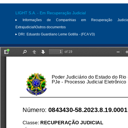
LIGHT S.A. - Em Recuperação Judicial
Informações de Companhias em Recuperação Judici
Extrajudicial\Outros documentos
DRI:
Eduardo Guardiano Leme Gotilla - (FCA V3)