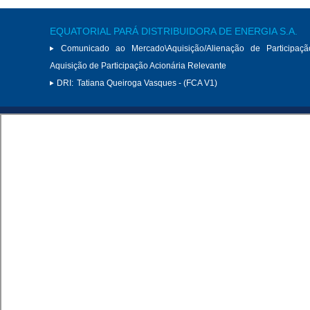
EQUATORIAL PARÁ DISTRIBUIDORA DE ENERGIA S.A.
Comunicado ao Mercado\Aquisição/Alienação de Participaçã
Aquisição de Participação Acionária Relevante
DRI:
Tatiana Queiroga Vasques - (FCA V1)