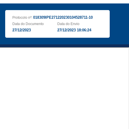
018309IPE271220230104528711-10
Protocolo nº:
Data do Documento
Data do Envio
27/12/2023
27/12/2023 18:06:24