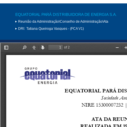
EQUATORIAL PARÁ DISTRIBUIDORA DE ENERGIA S.A.
Reunião da Administração\Conselho de Administração\Ata
DRI:
Tatiana Queiroga Vasques - (FCA V1)