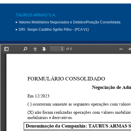
TAURUS ARMAS S.A.
Valores Mobiliários Negociados e Detidos\Posição Consolidada
DRI:
Sergio Castilho Sgrillo Filho - (FCA V1)