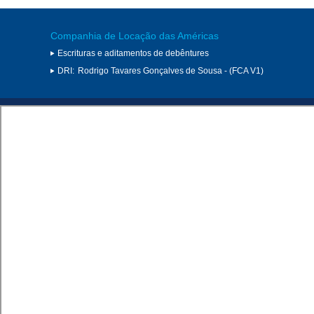
Companhia de Locação das Américas
Escrituras e aditamentos de debêntures
DRI:
Rodrigo Tavares Gonçalves de Sousa - (FCA V1)