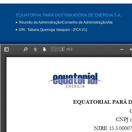
EQUATORIAL PARÁ DISTRIBUIDORA DE ENERGIA S.A.
Reunião da Administração\Conselho de Administração\Ata
DRI:
Tatiana Queiroga Vasques - (FCA V1)