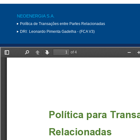
NEOENERGIA S.A.
Política de Transações entre Partes Relacionadas
DRI:
Leonardo Pimenta Gadelha - (FCA V3)