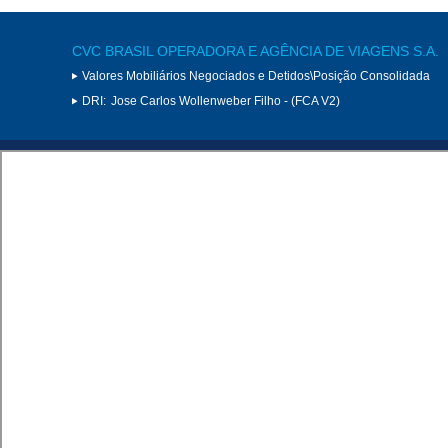
CVC BRASIL OPERADORA E AGÊNCIA DE VIAGENS S.A.
Valores Mobiliários Negociados e Detidos\Posição Consolidada
DRI:
Jose Carlos Wollenweber Filho - (FCA V2)