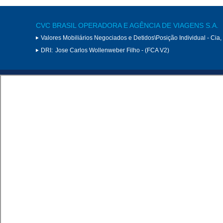
CVC BRASIL OPERADORA E AGÊNCIA DE VIAGENS S.A.
Valores Mobiliários Negociados e Detidos\Posição Individual - Cia
DRI:
Jose Carlos Wollenweber Filho - (FCA V2)