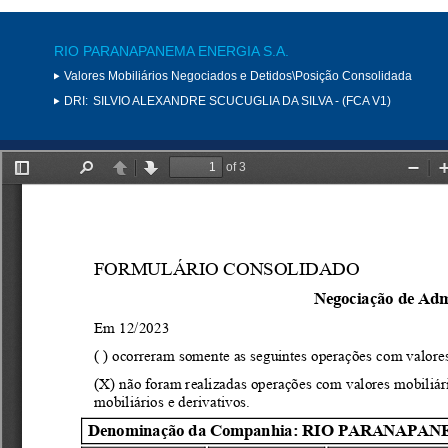
RIO PARANAPANEMA ENERGIA S.A.
Valores Mobiliários Negociados e Detidos\Posição Consolidada
DRI:
SILVIO ALEXANDRE SCUCUGLIA DA SILVA - (FCA V1)