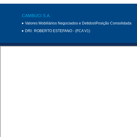
CAMBUCI S.A.
Valores Mobiliários Negociados e Detidos\Posição Consolidada
DRI:
ROBERTO ESTEFANO - (FCA V1)