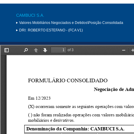
CAMBUCI S.A.
Valores Mobiliários Negociados e Detidos\Posição Consolidada
DRI:
ROBERTO ESTEFANO - (FCA V1)