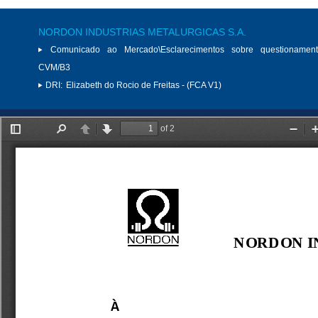
NORDON INDUSTRIAS METALURGICAS S.A.
Comunicado ao Mercado\Esclarecimentos sobre questionamen
CVM/B3
DRI:
Elizabeth do Rocio de Freitas - (FCA V1)