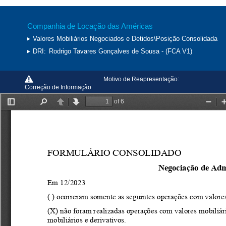
Companhia de Locação das Américas
Valores Mobiliários Negociados e Detidos\Posição Consolidada
DRI:
Rodrigo Tavares Gonçalves de Sousa - (FCA V1)
Motivo de Reapresentação:
Correção de Informação