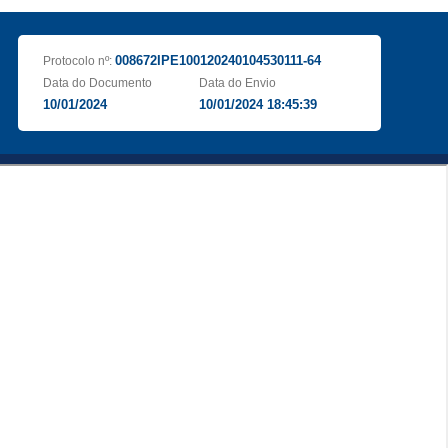
008672IPE100120240104530111-64
Protocolo nº:
Data do Documento
Data do Envio
10/01/2024
10/01/2024 18:45:39