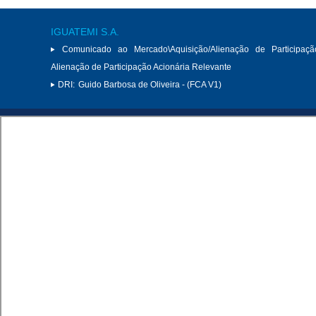
IGUATEMI S.A.
Comunicado ao Mercado\Aquisição/Alienação de Participaçã
Alienação de Participação Acionária Relevante
DRI:
Guido Barbosa de Oliveira - (FCA V1)