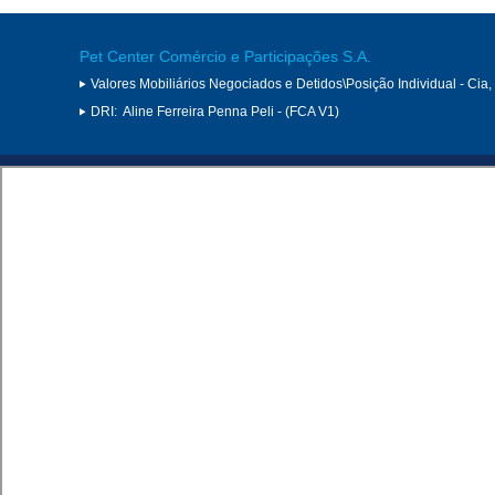
Pet Center Comércio e Participações S.A.
Valores Mobiliários Negociados e Detidos\Posição Individual - Cia
DRI:
Aline Ferreira Penna Peli - (FCA V1)