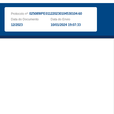
025089IPE011220230104530104-60
Protocolo nº:
Data do Documento
Data do Envio
12/2023
10/01/2024 19:07:33