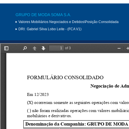
GRUPO DE MODA SOMA S.A.
Valores Mobiliários Negociados e Detidos\Posição Consolidada
DRI:
Gabriel Silva Lobo Leite - (FCA V1)