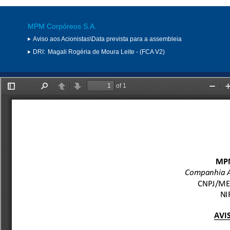
MPM Corpóreos S.A.
Aviso aos Acionistas\Data prevista para a assembleia
DRI:
Magali Rogéria de Moura Leite - (FCA V2)