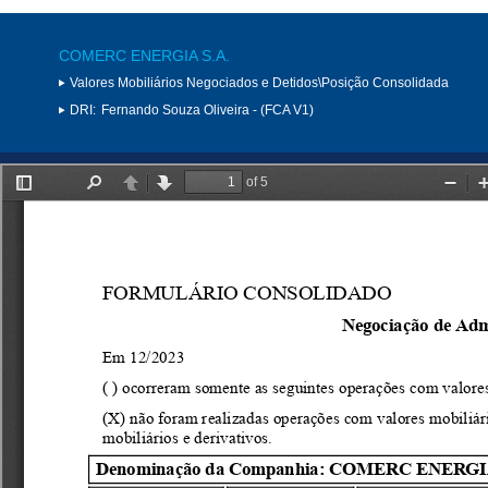
COMERC ENERGIA S.A.
Valores Mobiliários Negociados e Detidos\Posição Consolidada
DRI:
Fernando Souza Oliveira - (FCA V1)