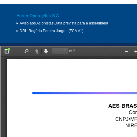
Auren Operações S.A.
Aviso aos Acionistas\Data prevista para a assembleia
DRI:
Rogério Pereira Jorge - (FCA V1)