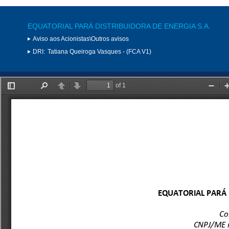
EQUATORIAL PARÁ DISTRIBUIDORA DE ENERGIA S.A.
Aviso aos Acionistas\Outros avisos
DRI:
Tatiana Queiroga Vasques - (FCA V1)