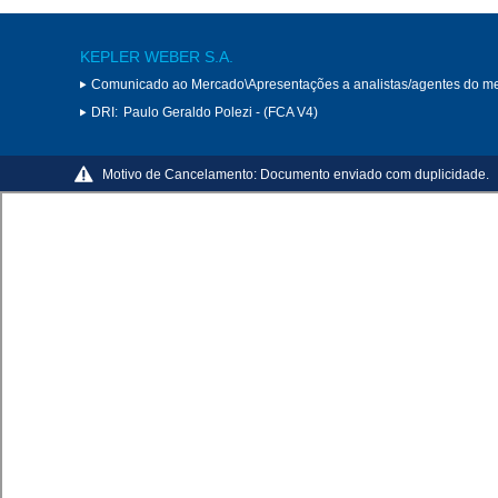
KEPLER WEBER S.A.
Comunicado ao Mercado\Apresentações a analistas/agentes do m
DRI:
Paulo Geraldo Polezi - (FCA V4)
Motivo de Cancelamento:
Documento enviado com duplicidade.