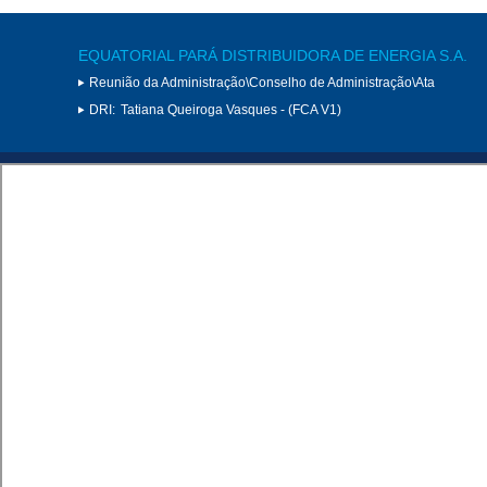
EQUATORIAL PARÁ DISTRIBUIDORA DE ENERGIA S.A.
Reunião da Administração\Conselho de Administração\Ata
DRI:
Tatiana Queiroga Vasques - (FCA V1)