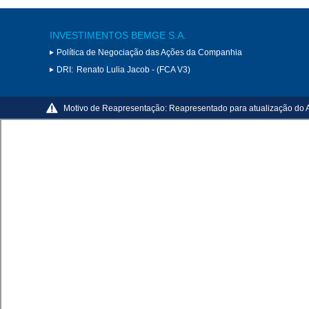
INVESTIMENTOS BEMGE S.A.
Política de Negociação das Ações da Companhia
DRI:
Renato Lulia Jacob - (FCA V3)
Motivo de Reapresentação:
Reapresentado para atualização do 