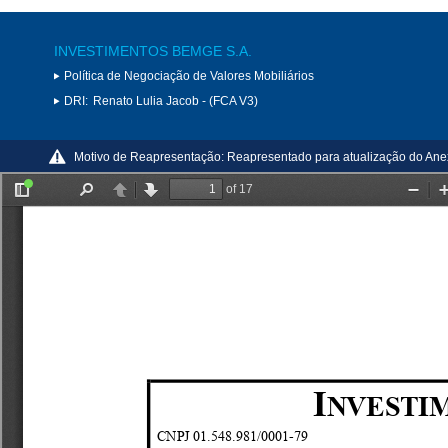
INVESTIMENTOS BEMGE S.A.
Política de Negociação de Valores Mobiliários
DRI:
Renato Lulia Jacob - (FCA V3)
Motivo de Reapresentação:
Reapresentado para atualização do Ane