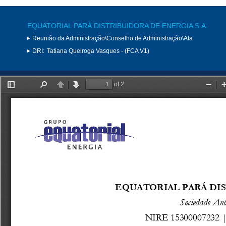
EQUATORIAL PARÁ DISTRIBUIDORA DE ENERGIA S.A.
Reunião da Administração\Conselho de Administração\Ata
DRI:
Tatiana Queiroga Vasques - (FCA V1)