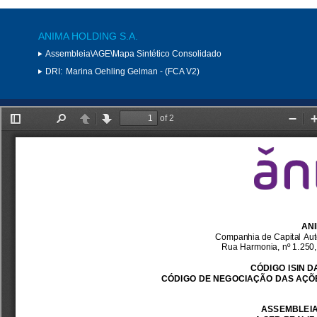
ANIMA HOLDING S.A.
Assembleia\AGE\Mapa Sintético Consolidado
DRI:
Marina Oehling Gelman - (FCA V2)