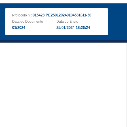
015423IPE250120240104531611-30
Protocolo nº:
Data do Documento
Data do Envio
01/2024
25/01/2024 18:26:24