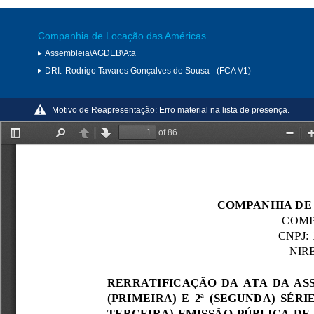
Companhia de Locação das Américas
Assembleia\AGDEB\Ata
DRI:
Rodrigo Tavares Gonçalves de Sousa - (FCA V1)
Motivo de Reapresentação:
Erro material na lista de presença.