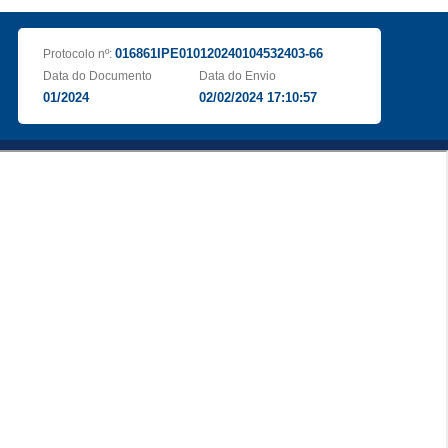
016861IPE010120240104532403-66
Protocolo nº:
Data do Documento
Data do Envio
01/2024
02/02/2024 17:10:57