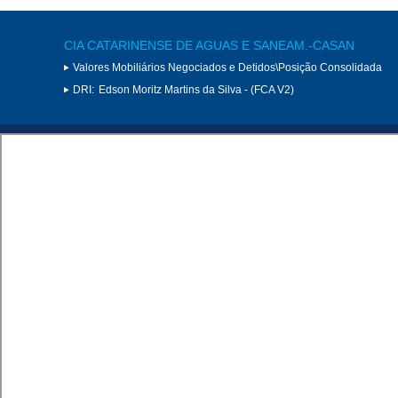
CIA CATARINENSE DE AGUAS E SANEAM.-CASAN
Valores Mobiliários Negociados e Detidos\Posição Consolidada
DRI:
Edson Moritz Martins da Silva - (FCA V2)