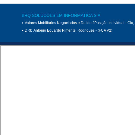
BRQ SOLUCOES EM INFORMATICA S.A.
Valores Mobiliários Negociados e Detidos\Posição Individual - Cia
DRI:
Antonio Eduardo Pimentel Rodrigues - (FCA V2)