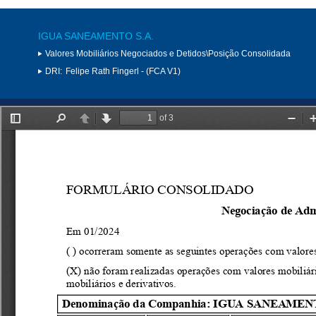
IGUA SANEAMENTO S.A.
Valores Mobiliários Negociados e Detidos\Posição Consolidada
DRI:
Felipe Rath Fingerl - (FCA V1)