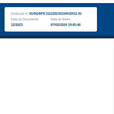
014524IPE311220230104532911-91
Protocolo nº:
Data do Documento
Data do Envio
12/2023
07/02/2024 19:05:46