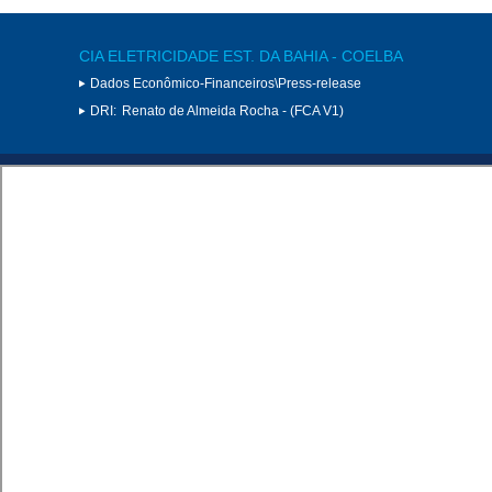
CIA ELETRICIDADE EST. DA BAHIA - COELBA
Dados Econômico-Financeiros\Press-release
DRI:
Renato de Almeida Rocha - (FCA V1)