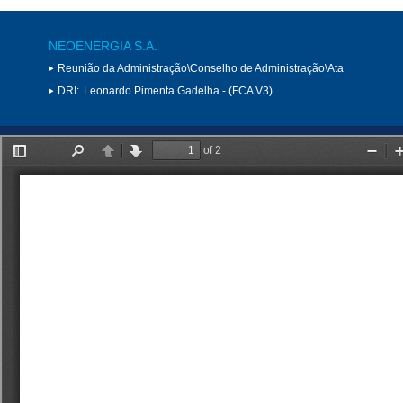
NEOENERGIA S.A.
Reunião da Administração\Conselho de Administração\Ata
DRI:
Leonardo Pimenta Gadelha - (FCA V3)