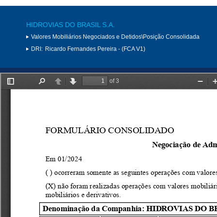
HIDROVIAS DO BRASIL S.A.
Valores Mobiliários Negociados e Detidos\Posição Consolidada
DRI:
Ricardo Fernandes Pereira - (FCA V1)