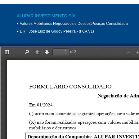
ALUPAR INVESTIMENTO S/A
Valores Mobiliários Negociados e Detidos\Posição Consolidada
DRI:
José Luiz de Godoy Pereira - (FCA V1)