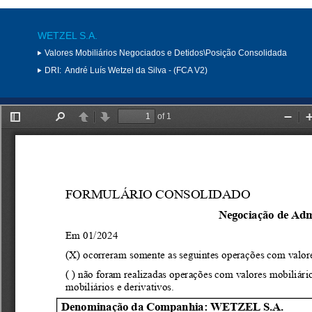
WETZEL S.A.
Valores Mobiliários Negociados e Detidos\Posição Consolidada
DRI:
André Luís Wetzel da Silva - (FCA V2)