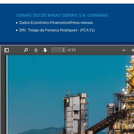
USINAS SID DE MINAS GERAIS S.A.-USIMINAS
Dados Econômico-Financeiros\Press-release
DRI:
Thiago da Fonseca Rodrigues - (FCA V1)