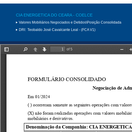
CIA ENERGETICA DO CEARA - COELCE
Valores Mobiliários Negociados e Detidos\Posição Consolidada
DRI:
Teobaldo José Cavalcante Leal - (FCA V1)