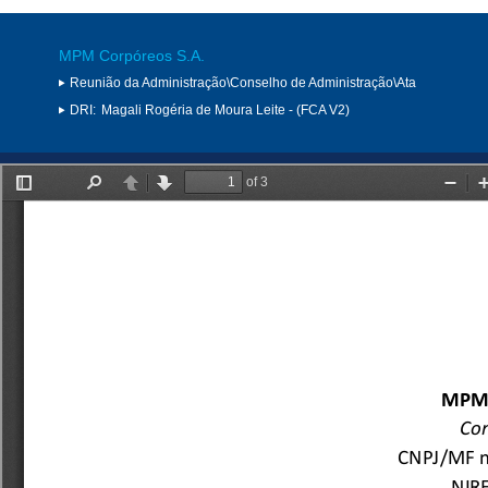
MPM Corpóreos S.A.
Reunião da Administração\Conselho de Administração\Ata
DRI:
Magali Rogéria de Moura Leite - (FCA V2)