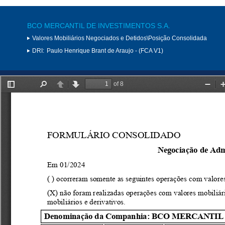
BCO MERCANTIL DE INVESTIMENTOS S.A.
Valores Mobiliários Negociados e Detidos\Posição Consolidada
DRI:
Paulo Henrique Brant de Araujo - (FCA V1)