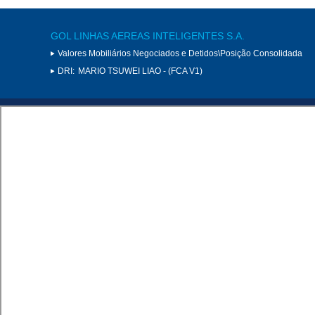
GOL LINHAS AEREAS INTELIGENTES S.A.
Valores Mobiliários Negociados e Detidos\Posição Consolidada
DRI:
MARIO TSUWEI LIAO - (FCA V1)