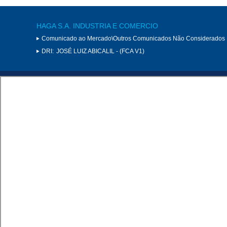
HAGA S.A. INDUSTRIA E COMERCIO
Comunicado ao Mercado\Outros Comunicados Não Considerados 
DRI:
JOSÉ LUIZ ABICALIL - (FCA V1)