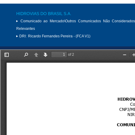
HIDROVIAS DO BRASIL S.A.
Comunicado ao Mercado\Outros Comunicados Não Considerados
Relevantes
DRI:
Ricardo Fernandes Pereira - (FCA V1)