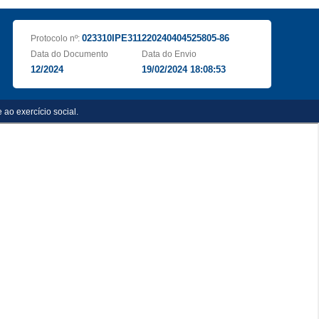
023310IPE311220240404525805-86
Protocolo nº:
Data do Documento
Data do Envio
12/2024
19/02/2024 18:08:53
ao exercício social.