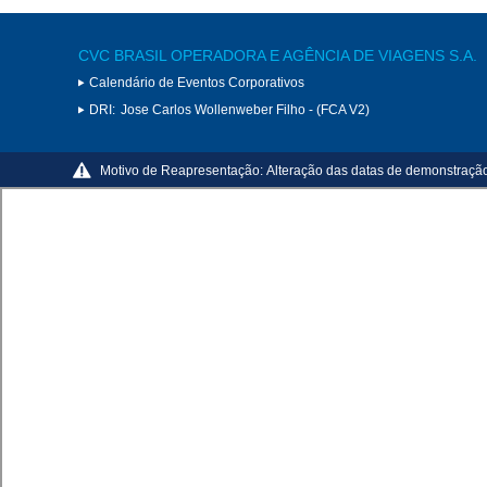
CVC BRASIL OPERADORA E AGÊNCIA DE VIAGENS S.A.
Calendário de Eventos Corporativos
DRI:
Jose Carlos Wollenweber Filho - (FCA V2)
Motivo de Reapresentação:
Alteração das datas de demonstração 